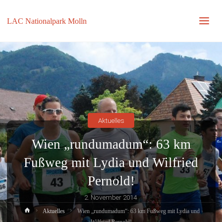
LAC Nationalpark Molln
Aktuelles
Wien „rundumadum“: 63 km
Fußweg mit Lydia und Wilfried
Pernold!
2. November 2014
Home
Aktuelles
Wien „rundumadum“: 63 km Fußweg mit Lydia und
Wilfried Pernold!