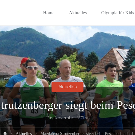
Skip
Home
Aktuelles
Olympia für Kids
to
content
Aktuelles
rutzenberger siegt beim Pes
16. November 2015
Home
Aktuelles
Magdalena Strutzenberger siegt beim Pesenbachtallauf