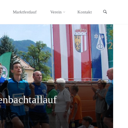
Search
Marktfestlauf
Verein
Kontakt
enbachtallauf