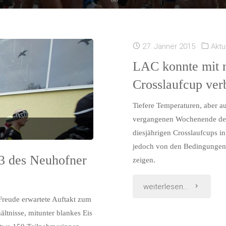
27. Jänner 2015
Aktu
LAC konnte mit n
Crosslaufcup ver
Tiefere Temperaturen, aber a
vergangenen Wochenende den 
diesjährigen Crosslaufcups i
jedoch von den Bedingungen 
3 des Neuhofner
zeigen.
"LAC
weiterlesen...
Freude erwartete Auftakt zum
konnte
tnisse, mitunter blankes Eis