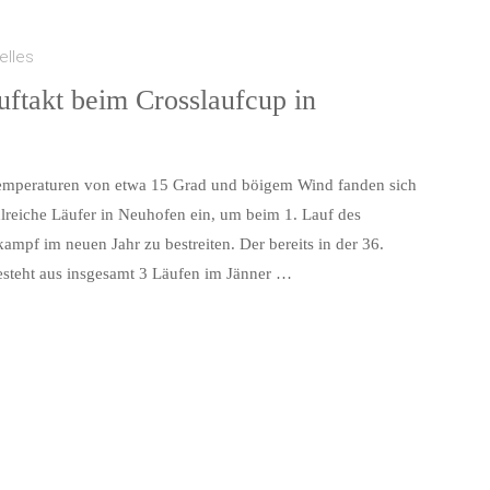
elles
uftakt beim Crosslaufcup in
g
mperaturen von etwa 15 Grad und böigem Wind fanden sich
reiche Läufer in Neuhofen ein, um beim 1. Lauf des
ampf im neuen Jahr zu bestreiten. Der bereits in der 36.
esteht aus insgesamt 3 Läufen im Jänner …
up
"
akt
up