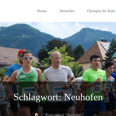
Skip
Home
Aktuelles
Olympia für Kids
to
content
Schlagwort:
Neuhofen
Home
Posts tagged "Neuhofen"