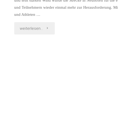
und teils starken Wind wurde die Strecke in Neuhofen für die
und Teilnehmern wieder einmal mehr zur Herausforderung. Mit
und Athleten …
"LAC
weiterlesen...
nach
Auftakt-
Rennen
auf
Platz
3
des