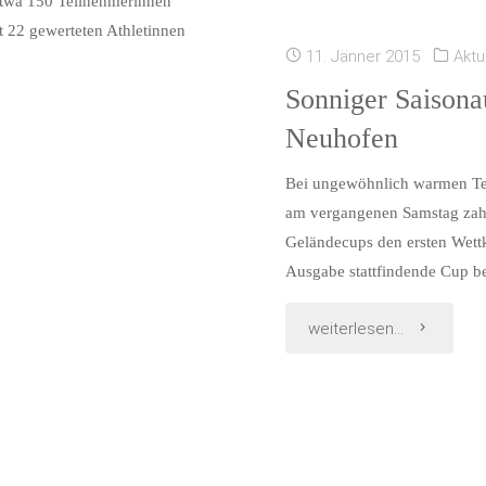
 etwa 150 Teilnehmerinnen
mit
 22 gewerteten Athletinnen
11. Jänner 2015
Aktu
neuer
Sonniger Saisona
Verstärkun
Neuhofen
seine
Bei ungewöhnlich warmen Te
Position
am vergangenen Samstag zahl
Geländecups den ersten Wettk
im
Ausgabe stattfindende Cup b
Crosslaufc
"Sonniger
weiterlesen...
verbessern
Saisonauft
beim
Crosslaufc