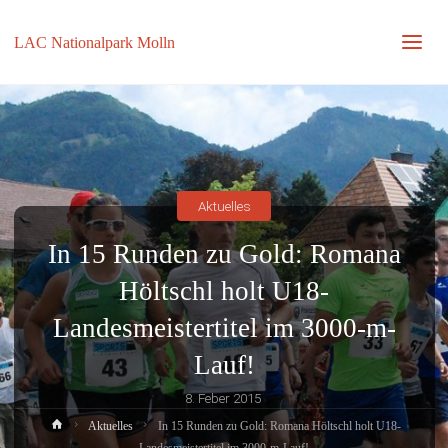
LAC Nationalpark Molln
Aktuelles
In 15 Runden zu Gold: Romana
Höltschl holt U18-
Landesmeistertitel im 3000-m-
Lauf!
8. Feber 2015
Home
Aktuelles
In 15 Runden zu Gold: Romana Höltschl holt U18-
Landesmeistertitel im 3000-m-Lauf!